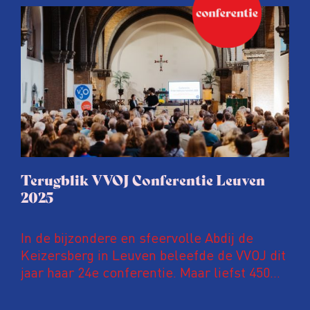
Conferentie duiken we in De
ongemakkelijke werkelijkheid: een eerlijke
en urgente blik op de staat van ons vak.
Terugblik VVOJ Conferentie Leuven
2025
In de bijzondere en sfeervolle Abdij de
Keizersberg in Leuven beleefde de VVOJ dit
jaar haar 24e conferentie. Maar liefst 450
onderzoeksjournalisten uit Nederland en
Vlaanderen kwamen samen om hun