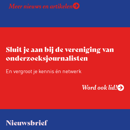
Meer nieuws en artikelen
expertise te delen en elkaar te ontmoeten.
En de beweging groeit: bijna 40 procent van
de aanwezigen die de evaluatie invulden,
was voor het eerst op de conferentie!
Sluit je aan bij de vereniging van
onderzoeksjournalisten
En vergroot je kennis én netwerk
Word ook lid!
Nieuwsbrief