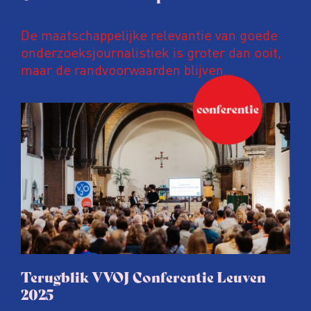
De maatschappelijke relevantie van goede
onderzoeksjournalistiek is groter dan ooit,
maar de randvoorwaarden blijven
kwetsbaar. Tijdens de komende VVOJ
Conferentie duiken we in De
ongemakkelijke werkelijkheid: een eerlijke
en urgente blik op de staat van ons vak.
Terugblik VVOJ Conferentie Leuven
2025