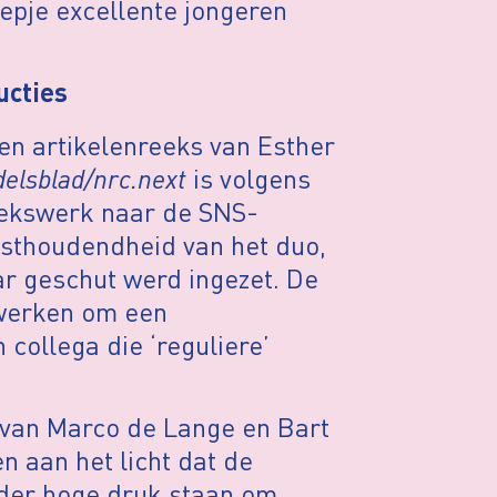
epje excellente jongeren
ucties
en artikelenreeks van Esther
lsblad/nrc.next
is volgens
oekswerk naar de SNS-
asthoudendheid van het duo,
ar geschut werd ingezet. De
twerken om een
collega die ‘reguliere’
van Marco de Lange en Bart
 aan het licht dat de
nder hoge druk staan om