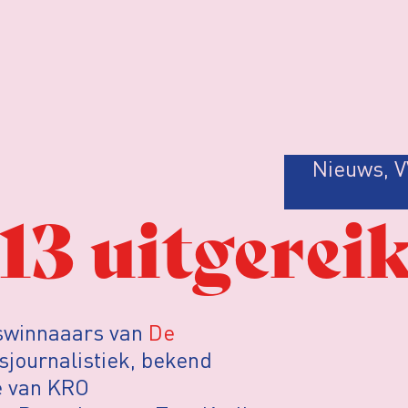
Nieuws
,
V
13 uitgereik
jswinnaaars van
De
sjournalistiek, bekend
e van KRO