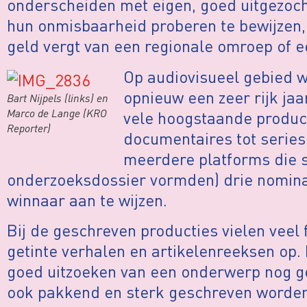
onderscheiden met eigen, goed uitgezoc
hun onmisbaarheid proberen te bewijzen, 
geld vergt van een regionale omroep of e
Op audiovisueel gebied w
opnieuw een zeer rijk jaar
Bart Nijpels (links) en
Marco de Lange (KRO
vele hoogstaande product
Reporter)
documentaires tot series
meerdere platforms die
onderzoeksdossier vormden) drie nomina
winnaar aan te wijzen.
Bij de geschreven producties vielen veel
getinte verhalen en artikelenreeksen op.
goed uitzoeken van een onderwerp nog ge
ook pakkend en sterk geschreven worden