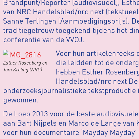
Brandpunt/Reporter (audiovisueel), Esth
van NRC Handelsblad/nrc.next (tekstueel)
Sanne Terlingen (Aanmoedigingsprijs). D
traditiegetrouw toegekend tijdens het din
conferentie van de VVOJ.
Voor hun artikelenreeks
die leidden tot de onde
Esther Rosenberg en
Tom Kreling (NRC)
hebben Esther Rosenberg
Handelsblad/nrc.next De
onderzoeksjournalistieke tekstproductie
gewonnen.
De Loep 2013 voor de beste audiovisuel
aan Bart Nijpels en Marco de Lange van
voor hun documentaire ‘Mayday Mayday’ o