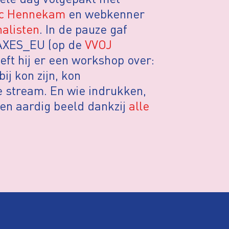
ic Hennekam
en webkenner
nalisten
. In de pauze gaf
@AXES_EU (op de
VVOJ
ft hij er een workshop over:
ij kon zijn, kon
e stream. En wie indrukken,
 een aardig beeld dankzij
alle