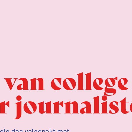
van college
r journalis
hele dag volgepakt met