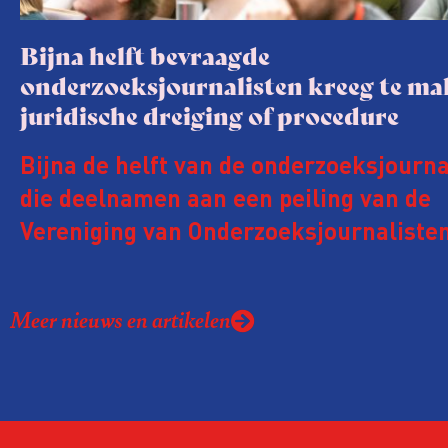
Bijna helft bevraagde
onderzoeksjournalisten kreeg te m
juridische dreiging of procedure
Bijna de helft van de onderzoeksjourna
die deelnamen aan een peiling van de
Vereniging van Onderzoeksjournalisten
kreeg de afgelopen twee jaar te make
juridische dreiging of een juridische p
Meer nieuws en artikelen
rond het eigen werk. Dat kost journalis
ook ervaren zij stress en soms worden
publicaties aangepast of gaat de hele p
zelfs niet door.