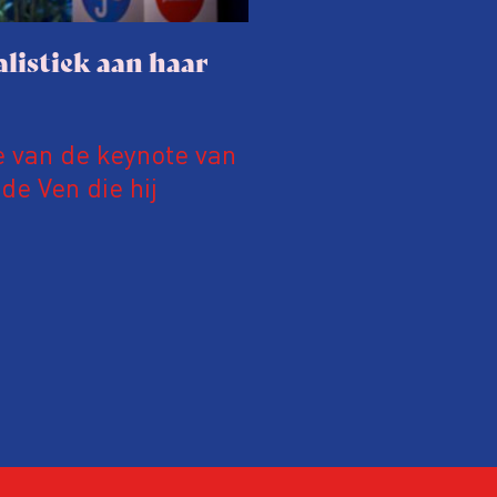
listiek aan haar
e van de keynote van
e Ven die hij
19 juni 2026.
relatie tussen de
ek aan de hand van
ntvanger verandert op
alistiek relevant in