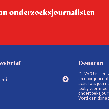
tijden van nieuwe verzuil
 van onderzoeksjournalisten
Hoe moet de journalisti
steeds onverschilligere 
wsbrief
Doneren
De VVOJ is een 
en door journali
actief als journ
lobby voor meer
onderzoeksjour
Word dan donat