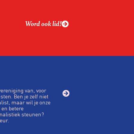
ing?
ek omgaan met een
Word ook lid!
macht?
vereniging van, voor
sten. Ben je zelf niet
alist, maar wil je onze
 en betere
nalistiek steunen?
eur.