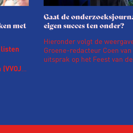
Gaat de onderzoeksjourna
aken met
eigen succes ten onder?
Hieronder volgt de weergav
Groene-redacteur Coen van d
listen
uitsprak op het Feest van de
Onderzoeksjournalistiek op 
 (VVOJ)
n met
Coen uit zijn zorgen over de 
macht, de pers en het publi
rocedure
drie punten:
ten tijd,
Niet de maker, maar de o
ublicatie
dit moment
Hoe blijft Onderzoeksjourn