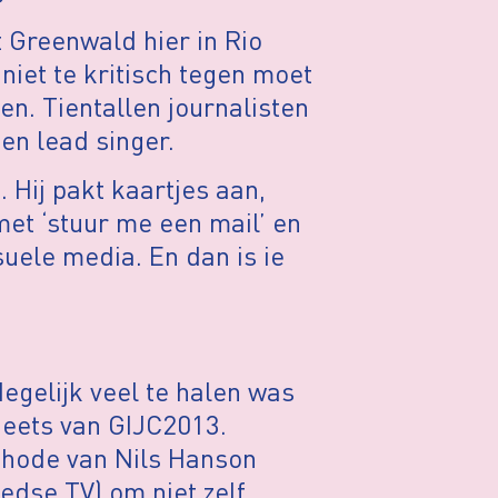
 Greenwald hier in Rio
 niet te kritisch tegen moet
pen. Tientallen journalisten
n lead singer.
. Hij pakt kaartjes aan,
et ‘stuur me een mail’ en
suele media. En dan is ie
egelijk veel te halen was
sheets van GIJC2013.
thode van Nils Hanson
dse TV) om niet zelf