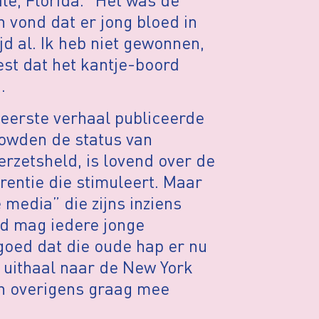
n vond dat er jong bloed in
ijd al. Ik heb niet gewonnen,
est dat het kantje-boord
.
jn eerste verhaal publiceerde
owden de status van
erzetsheld, is lovend over de
rentie die stimuleert. Maar
 media” die zijns inziens
ld mag iedere jonge
 goed dat die oude hap er nu
e uithaal naar de New York
an overigens graag mee