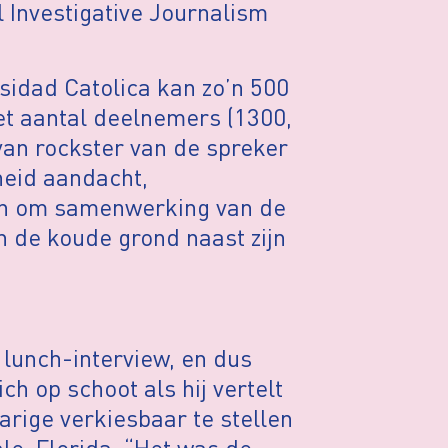
 Investigative Journalism
rsidad Catolica kan zo’n 500
et aantal deelnemers (1300,
van rockster van de spreker
heid aandacht,
ken om samenwerking van de
n de koude grond naast zijn
 lunch-interview, en dus
ch op schoot als hij vertelt
arige verkiesbaar te stellen
e, Florida. “Het was de