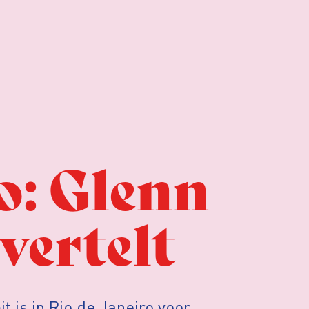
o: Glenn
vertelt
 is in Rio de Janeiro voor