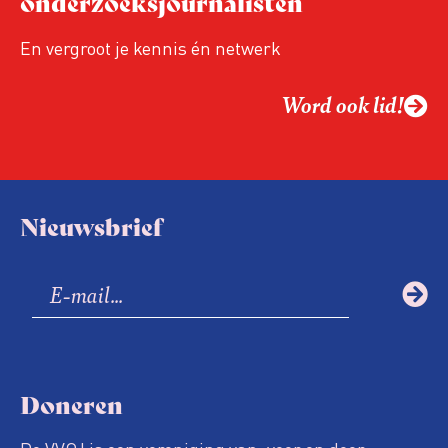
onderzoeksjournalisten
Hoe moet de journalistiek omgaan met
een steeds onverschilligere macht?
En vergroot je kennis én netwerk
Word ook lid!
Nieuwsbrief
Doneren