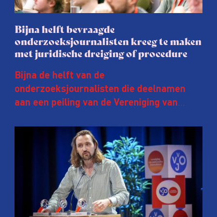
Bijna helft bevraagde
onderzoeksjournalisten kreeg te maken
met juridische dreiging of procedure
Bijna de helft van de
onderzoeksjournalisten die deelnamen
aan een peiling van de Vereniging van
Onderzoeksjournalisten (VVOJ) kreeg de
afgelopen twee jaar te maken met
juridische dreiging of een juridische
procedure rond het eigen werk. Dat kost
journalisten tijd, ook ervaren zij stress en
soms worden publicaties aangepast of
gaat de hele publicatie zelfs niet door.