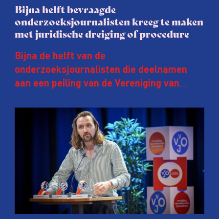
Bijna helft bevraagde
onderzoeksjournalisten kreeg te maken
met juridische dreiging of procedure
Bijna de helft van de
onderzoeksjournalisten die deelnamen
aan een peiling van de Vereniging van
Onderzoeksjournalisten (VVOJ) kreeg de
afgelopen twee jaar te maken met
juridische dreiging of een juridische
procedure rond het eigen werk. Dat kost
journalisten tijd, ook ervaren zij stress en
soms worden publicaties aangepast of
gaat de hele publicatie zelfs niet door.