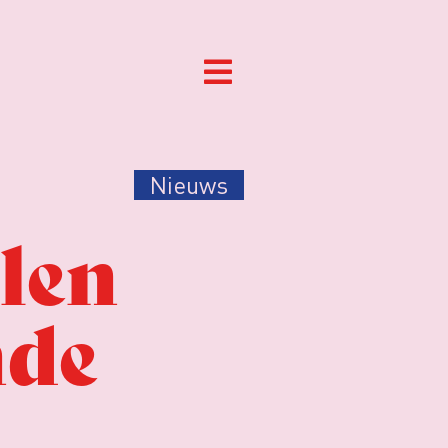
Nieuws
len
nde