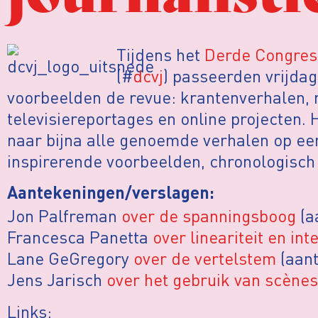
Tijdens het
Derde Congres 
(#
dcvj
) passeerden vrijdag 
voorbeelden de revue: krantenverhalen, 
televisiereportages en online projecten. 
naar bijna alle genoemde verhalen op een
inspirerende voorbeelden, chronologisch
Aantekeningen/verslagen:
Jon Palfreman
over de spanningsboog
(a
Francesca Panetta
over lineariteit en int
Lane GeGregory
over de vertelstem
(aant
Jens Jarisch
over het gebruik van scènes
Links: