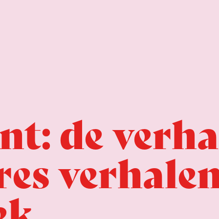
nt: de verha
res verhale
ek