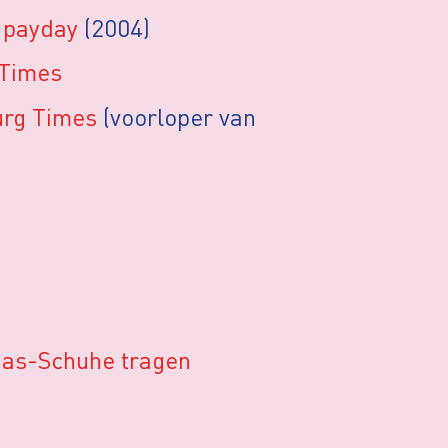
 payday
(2004)
Times
urg Times
(voorloper van
das-Schuhe tragen