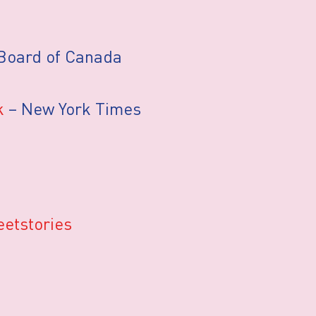
a
m Board of Canada
k
– New York Times
eetstories