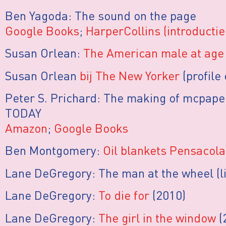
Ben Yagoda: The sound on the page
Google Books
;
HarperCollins (introductie
Susan Orlean:
The American male at age
Susan Orlean
bij The New Yorker
(profile 
Peter S. Prichard: The making of mcpaper
TODAY
Amazon
;
Google Books
Ben Montgomery:
Oil blankets Pensacol
Lane DeGregory: The man at the wheel (l
Lane DeGregory:
To die for
(2010)
Lane DeGregory:
The girl in the window
(