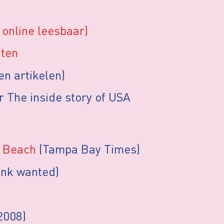
 online leesbaar)
 ten
en artikelen)
 The inside story of USA
a Beach
(Tampa Bay Times)
ink wanted)
2008)