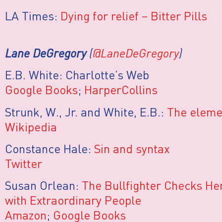
LA Times:
Dying for relief – Bitter Pills
Lane DeGregory
(
@LaneDeGregory
)
E.B. White: Charlotte’s Web
Google Books
;
HarperCollins
Strunk, W., Jr. and White, E.B.:
The elemen
Wikipedia
Constance Hale:
Sin and syntax
Twitter
Susan Orlean:
The Bullfighter Checks H
with Extraordinary People
Amazon
;
Google Books