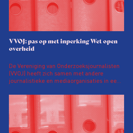
VVOJ: pas op met inperking Wet open
overheid
De Vereniging van Onderzoeksjournalisten
(VVOJ) heeft zich samen met andere
journalistieke en mediaorganisaties in een
gezamenlijke brief uitgesproken tegen
voorstellen om de Wet open overheid (Woo)
vergaand aan te passen. Volgens deze
organisaties zijn deze suggesties voorbarig,
verontrustend en prematuur, zeker nu de
wet nog maar enkele jaren van kracht is en
lopende onderzoeken en evaluaties nog