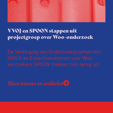
niet zijn afgerond.
VVOJ en SPOON stappen uit
projectgroep over Woo-onderzoek
De Vereniging van Onderzoeksjournalisten
(VVOJ) en Expertisecentrum voor Woo-
verzoekers SPOON trekken zich terug uit
een onderzoek over de uitvoering van de
Wet open overheid (Woo). Volgens de
Meer nieuws en artikelen
organisaties zitten er tekortkomingen in de
onderzoeksopzet en wordt het onderzoek
gebruikt als excuus om het recht op
overheidsinformatie in te perken.