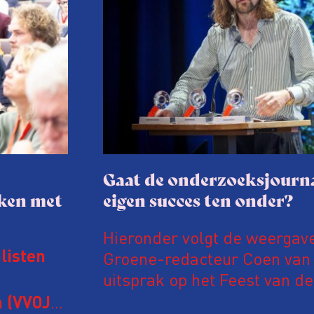
Gaat de onderzoeksjourna
aken met
eigen succes ten onder?
Hieronder volgt de weergav
Groene-redacteur Coen van d
listen
uitsprak op het Feest van de
Onderzoeksjournalistiek op 
 (VVOJ)