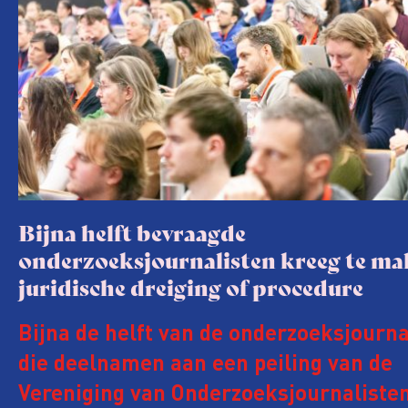
Bijna helft bevraagde
onderzoeksjournalisten kreeg te m
juridische dreiging of procedure
Bijna de helft van de onderzoeksjourna
die deelnamen aan een peiling van de
Vereniging van Onderzoeksjournalisten