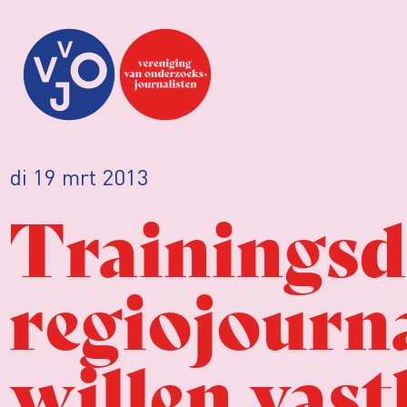
di 19 mrt 2013
Trainingsd
regiojourna
willen vast