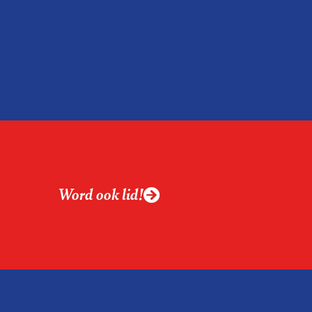
relatie tussen de
ek aan de hand van
ntvanger verandert op
alistiek relevant in
ing?
ek omgaan met een
Word ook lid!
macht?