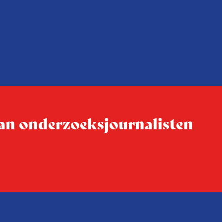
n met
Coen uit zijn zorgen over de 
macht, de pers en het publi
rocedure
drie punten:
ten tijd,
Niet de maker, maar de o
ublicatie
dit moment
Hoe blijft Onderzoeksjourn
tijden van nieuwe verzuil
 van onderzoeksjournalisten
Hoe moet de journalisti
steeds onverschilligere 