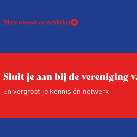
kreeg de afgelopen twee jaar te make
juridische dreiging of een juridische p
Meer nieuws en artikelen
rond het eigen werk. Dat kost journalis
ook ervaren zij stress en soms worden
publicaties aangepast of gaat de hele p
zelfs niet door.
Sluit je aan bij de vereniging
En vergroot je kennis én netwerk