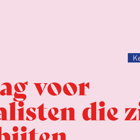
K
ag voor
listen die z
bijten