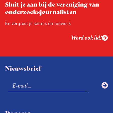
Sluit je aan bij de vereniging van
relevant in tijden van nieuwe verzuiling?
onderzoeksjournalisten
Hoe moet de journalistiek omgaan met
een steeds onverschilligere macht?
En vergroot je kennis én netwerk
Word ook lid!
Nieuwsbrief
Doneren