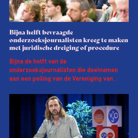
Bijna helft bevraagde
onderzoeksjournalisten kreeg te maken
met juridische dreiging of procedure
Bijna de helft van de
onderzoeksjournalisten die deelnamen
aan een peiling van de Vereniging van
Onderzoeksjournalisten (VVOJ) kreeg de
afgelopen twee jaar te maken met
juridische dreiging of een juridische
procedure rond het eigen werk. Dat kost
journalisten tijd, ook ervaren zij stress en
soms worden publicaties aangepast of