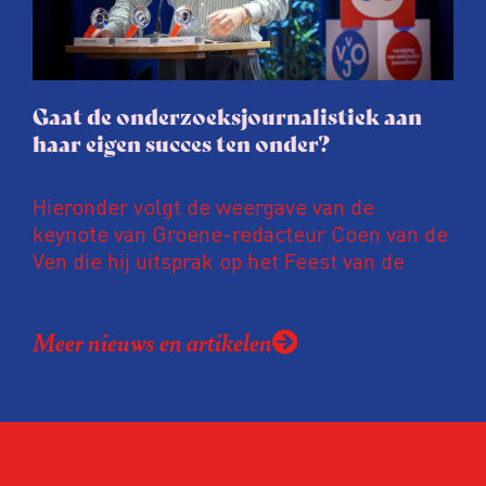
gaat de hele publicatie zelfs niet door.
Gaat de onderzoeksjournalistiek aan
haar eigen succes ten onder?
Hieronder volgt de weergave van de
keynote van Groene-redacteur Coen van de
Ven die hij uitsprak op het Feest van de
Onderzoeksjournalistiek op 19 juni 2026.
Coen uit zijn zorgen over de relatie tussen
Meer nieuws en artikelen
de macht, de pers en het publiek aan de
hand van drie punten:
Niet de maker, maar de ontvanger
verandert op dit moment
Hoe blijft Onderzoeksjournalistiek