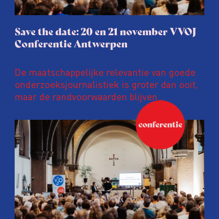
Save the date: 20 en 21 november VVOJ
Conferentie Antwerpen
De maatschappelijke relevantie van goede
onderzoeksjournalistiek is groter dan ooit,
maar de randvoorwaarden blijven
kwetsbaar. Tijdens de komende VVOJ
Conferentie duiken we in De
ongemakkelijke werkelijkheid: een eerlijke
en urgente blik op de staat van ons vak.