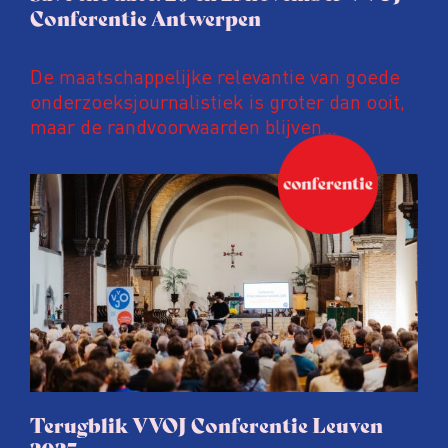
Conferentie Antwerpen
De maatschappelijke relevantie van goede
onderzoeksjournalistiek is groter dan ooit,
maar de randvoorwaarden blijven
kwetsbaar. Tijdens de komende VVOJ
Conferentie duiken we in De
ongemakkelijke werkelijkheid: een eerlijke
en urgente blik op de staat van ons vak.
Terugblik VVOJ Conferentie Leuven