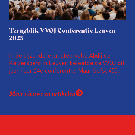
Terugblik VVOJ Conferentie Leuven
2025
In de bijzondere en sfeervolle Abdij de
Keizersberg in Leuven beleefde de VVOJ dit
jaar haar 24e conferentie. Maar liefst 450
onderzoeksjournalisten uit Nederland en
Vlaanderen kwamen samen om hun
Meer nieuws en artikelen
expertise te delen en elkaar te ontmoeten.
En de beweging groeit: bijna 40 procent van
de aanwezigen die de evaluatie invulden,
was voor het eerst op de conferentie!