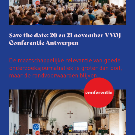
Save the date: 20 en 21 november VVOJ
Conferentie Antwerpen
De maatschappelijke relevantie van goede
onderzoeksjournalistiek is groter dan ooit,
maar de randvoorwaarden blijven
kwetsbaar. Tijdens de komende VVOJ
Conferentie duiken we in De
ongemakkelijke werkelijkheid: een eerlijke
en urgente blik op de staat van ons vak.