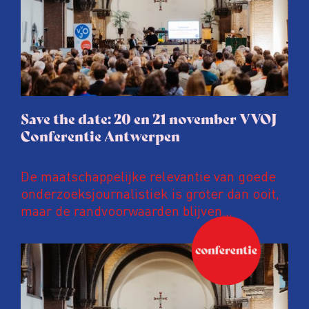
Save the date: 20 en 21 november VVOJ
Conferentie Antwerpen
De maatschappelijke relevantie van goede
onderzoeksjournalistiek is groter dan ooit,
maar de randvoorwaarden blijven
kwetsbaar. Tijdens de komende VVOJ
Conferentie duiken we in De
ongemakkelijke werkelijkheid: een eerlijke
en urgente blik op de staat van ons vak.