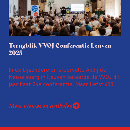
Terugblik VVOJ Conferentie Leuven
2025
In de bijzondere en sfeervolle Abdij de
Keizersberg in Leuven beleefde de VVOJ dit
jaar haar 24e conferentie. Maar liefst 450
onderzoeksjournalisten uit Nederland en
Vlaanderen kwamen samen om hun
Meer nieuws en artikelen
expertise te delen en elkaar te ontmoeten.
En de beweging groeit: bijna 40 procent van
de aanwezigen die de evaluatie invulden,
was voor het eerst op de conferentie!