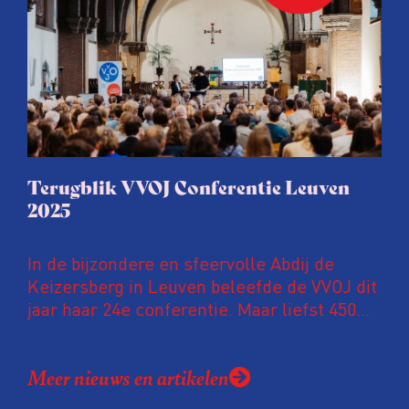
en urgente blik op de staat van ons vak.
Terugblik VVOJ Conferentie Leuven
2025
In de bijzondere en sfeervolle Abdij de
Keizersberg in Leuven beleefde de VVOJ dit
jaar haar 24e conferentie. Maar liefst 450
onderzoeksjournalisten uit Nederland en
Vlaanderen kwamen samen om hun
Meer nieuws en artikelen
expertise te delen en elkaar te ontmoeten.
En de beweging groeit: bijna 40 procent van