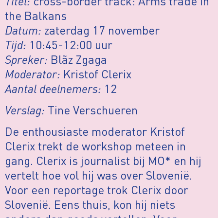
Titel:
cross-border track: Arms trade in
the Balkans
Datum:
zaterdag 17 november
Tijd:
10:45-12:00 uur
Spreker:
Blãz Zgaga
Moderator:
Kristof Clerix
Aantal deelnemers:
12
Verslag:
Tine Verschueren
De enthousiaste moderator Kristof
Clerix trekt de workshop meteen in
gang. Clerix is journalist bij MO* en hij
vertelt hoe vol hij was over Slovenië.
Voor een reportage trok Clerix door
Slovenië. Eens thuis, kon hij niets