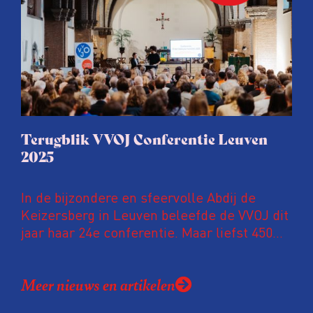
en urgente blik op de staat van ons vak.
Terugblik VVOJ Conferentie Leuven
2025
In de bijzondere en sfeervolle Abdij de
Keizersberg in Leuven beleefde de VVOJ dit
jaar haar 24e conferentie. Maar liefst 450
onderzoeksjournalisten uit Nederland en
Vlaanderen kwamen samen om hun
Meer nieuws en artikelen
expertise te delen en elkaar te ontmoeten.
En de beweging groeit: bijna 40 procent van