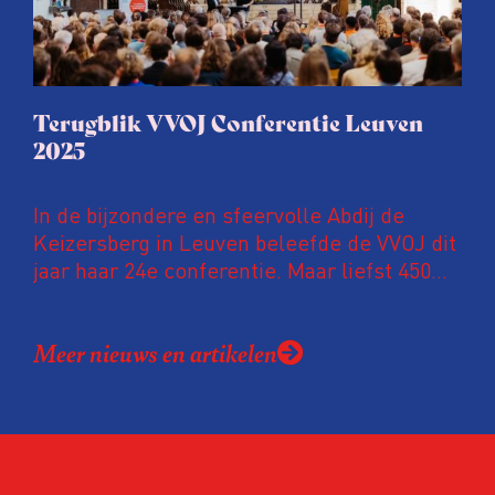
Terugblik VVOJ Conferentie Leuven
2025
In de bijzondere en sfeervolle Abdij de
Keizersberg in Leuven beleefde de VVOJ dit
jaar haar 24e conferentie. Maar liefst 450
onderzoeksjournalisten uit Nederland en
Vlaanderen kwamen samen om hun
Meer nieuws en artikelen
expertise te delen en elkaar te ontmoeten.
En de beweging groeit: bijna 40 procent van
de aanwezigen die de evaluatie invulden,
was voor het eerst op de conferentie!