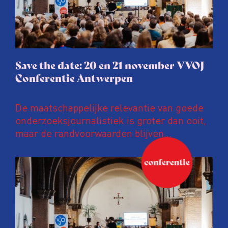
Save the date: 20 en 21 november VVOJ
Conferentie Antwerpen
De maatschappelijke relevantie van goede
onderzoeksjournalistiek is groter dan ooit,
maar de randvoorwaarden blijven
kwetsbaar. Tijdens de komende VVOJ
Conferentie duiken we in De
ongemakkelijke werkelijkheid: een eerlijke
en urgente blik op de staat van ons vak.