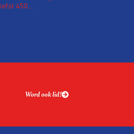
iefst 450
 Nederland en
m hun expertise te
en. En de beweging
 de aanwezigen die de
 het eerst op de
Word ook lid!