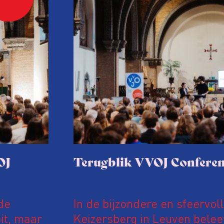
OJ
Terugblik VVOJ Conferen
de
In de bijzondere en sfeervol
it, maar
Keizersberg in Leuven belee