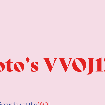
to’s VVOJ12
Saturday at the
VVOJ