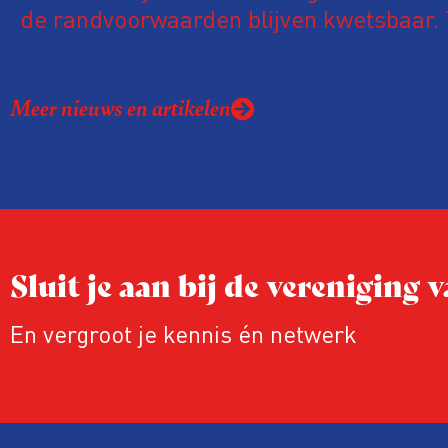
de randvoorwaarden blijven kwetsbaar. 
de komende VVOJ Conferentie duiken we
ongemakkelijke werkelijkheid: een eerli
Meer nieuws en artikelen
urgente blik op de staat van ons vak.
Sluit je aan bij de vereniging
En vergroot je kennis én netwerk