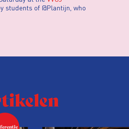
by students of @Plantijn, who
rtikelen