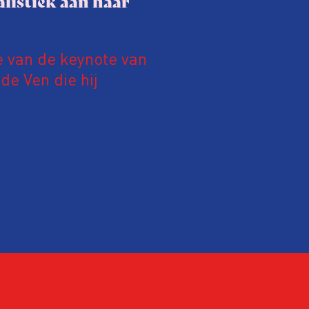
listiek aan haar
e van de keynote van
e Ven die hij
19 juni 2026.
relatie tussen de
ek aan de hand van
ntvanger verandert op
alistiek relevant in
ing?
ek omgaan met een