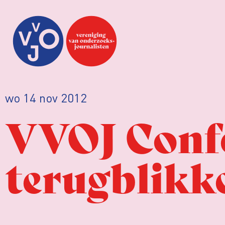
wo 14 nov 2012
VVOJ Confe
terugblikk