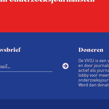
steeds onverschilligere 
wsbrief
Doneren
De VVOJ is een 
en door journali
actief als journ
lobby voor meer
onderzoeksjour
Word dan donat