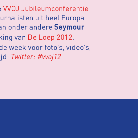
e
VVOJ Jubileumconferentie
rnalisten uit heel Europa
van onder andere
Seymour
iking van
De Loep 2012
.
 week voor foto’s, video’s,
ijd:
Twitter: #vvoj12