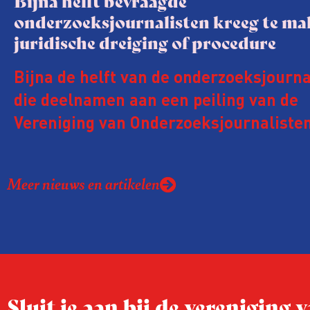
Bijna helft bevraagde
onderzoeksjournalisten kreeg te m
juridische dreiging of procedure
Bijna de helft van de onderzoeksjourna
die deelnamen aan een peiling van de
Vereniging van Onderzoeksjournalisten
kreeg de afgelopen twee jaar te make
juridische dreiging of een juridische p
Meer nieuws en artikelen
rond het eigen werk. Dat kost journalis
ook ervaren zij stress en soms worden
publicaties aangepast of gaat de hele p
zelfs niet door.
Sluit je aan bij de vereniging