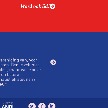
Word ook lid!
macht?
vereniging van, voor
sten. Ben je zelf niet
alist, maar wil je onze
 en betere
nalistiek steunen?
eur.