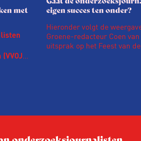
Gaat de onderzoeksjourna
aken met
eigen succes ten onder?
Hieronder volgt de weergav
Groene-redacteur Coen van d
listen
uitsprak op het Feest van de
Onderzoeksjournalistiek op 
 (VVOJ)
n met
Coen uit zijn zorgen over de 
macht, de pers en het publi
rocedure
drie punten:
ten tijd,
Niet de maker, maar de o
ublicatie
dit moment
Hoe blijft Onderzoeksjourn
tijden van nieuwe verzuil
 van onderzoeksjournalisten
Hoe moet de journalisti