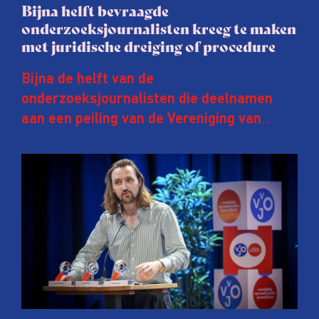
Bijna helft bevraagde
onderzoeksjournalisten kreeg te maken
met juridische dreiging of procedure
Bijna de helft van de
onderzoeksjournalisten die deelnamen
aan een peiling van de Vereniging van
Onderzoeksjournalisten (VVOJ) kreeg de
afgelopen twee jaar te maken met
juridische dreiging of een juridische
procedure rond het eigen werk. Dat kost
journalisten tijd, ook ervaren zij stress en
soms worden publicaties aangepast of
gaat de hele publicatie zelfs niet door.