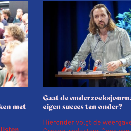
Gaat de onderzoeksjourna
aken met
eigen succes ten onder?
Hieronder volgt de weergav
Groene-redacteur Coen van d
listen