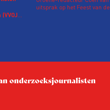
uitsprak op het Feest van de
Onderzoeksjournalistiek op 
 (VVOJ)
n met
Coen uit zijn zorgen over de 
macht, de pers en het publi
rocedure
drie punten:
ten tijd,
Niet de maker, maar de o
ublicatie
dit moment
Hoe blijft Onderzoeksjourn
tijden van nieuwe verzuil
 van onderzoeksjournalisten
Hoe moet de journalisti
steeds onverschilligere 