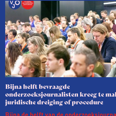
Bijna helft bevraagde
onderzoeksjournalisten kreeg te m
juridische dreiging of procedure
Bijna de helft van de onderzoeksjourna