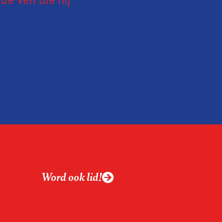
19 juni 2026.
relatie tussen de
ek aan de hand van
ntvanger verandert op
alistiek relevant in
ing?
ek omgaan met een
Word ook lid!
macht?