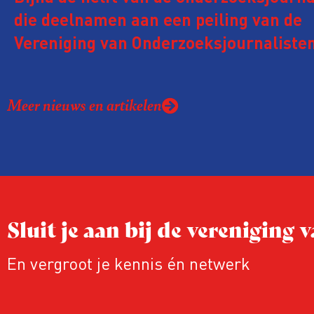
die deelnamen aan een peiling van de
Vereniging van Onderzoeksjournalisten
kreeg de afgelopen twee jaar te make
juridische dreiging of een juridische p
Meer nieuws en artikelen
rond het eigen werk. Dat kost journalis
ook ervaren zij stress en soms worden
publicaties aangepast of gaat de hele p
zelfs niet door.
Sluit je aan bij de vereniging
En vergroot je kennis én netwerk