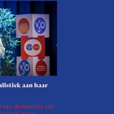
listiek aan haar
e van de keynote van
e Ven die hij