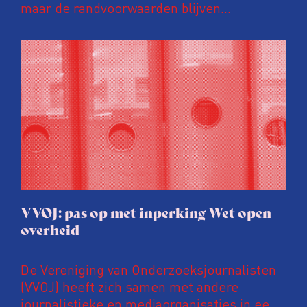
maar de randvoorwaarden blijven
kwetsbaar. Tijdens de komende VVOJ
Conferentie duiken we in De
ongemakkelijke werkelijkheid: een eerlijke
en urgente blik op de staat van ons vak.
VVOJ: pas op met inperking Wet open
overheid
De Vereniging van Onderzoeksjournalisten
(VVOJ) heeft zich samen met andere
journalistieke en mediaorganisaties in een