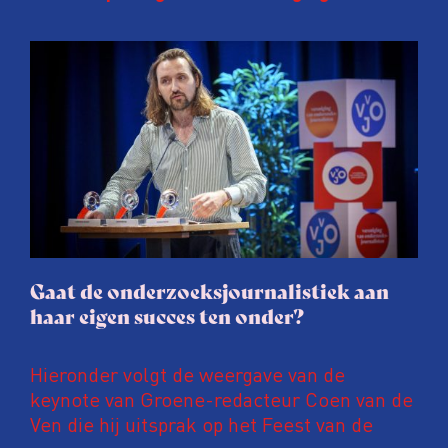
Onderzoeksjournalisten (VVOJ) kreeg de
afgelopen twee jaar te maken met
juridische dreiging of een juridische
procedure rond het eigen werk. Dat kost
journalisten tijd, ook ervaren zij stress en
soms worden publicaties aangepast of
gaat de hele publicatie zelfs niet door.
Gaat de onderzoeksjournalistiek aan
haar eigen succes ten onder?
Hieronder volgt de weergave van de
keynote van Groene-redacteur Coen van de
Ven die hij uitsprak op het Feest van de