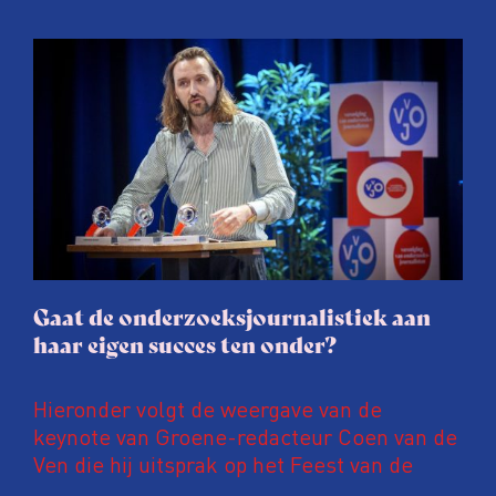
Onderzoeksjournalisten (VVOJ) kreeg de
afgelopen twee jaar te maken met
juridische dreiging of een juridische
procedure rond het eigen werk. Dat kost
journalisten tijd, ook ervaren zij stress en
soms worden publicaties aangepast of
gaat de hele publicatie zelfs niet door.
Gaat de onderzoeksjournalistiek aan
haar eigen succes ten onder?
Hieronder volgt de weergave van de
keynote van Groene-redacteur Coen van de
Ven die hij uitsprak op het Feest van de
Onderzoeksjournalistiek op 19 juni 2026.