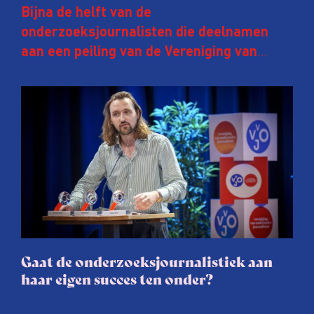
Bijna de helft van de
onderzoeksjournalisten die deelnamen
aan een peiling van de Vereniging van
Onderzoeksjournalisten (VVOJ) kreeg de
afgelopen twee jaar te maken met
juridische dreiging of een juridische
procedure rond het eigen werk. Dat kost
journalisten tijd, ook ervaren zij stress en
soms worden publicaties aangepast of
gaat de hele publicatie zelfs niet door.
Gaat de onderzoeksjournalistiek aan
haar eigen succes ten onder?