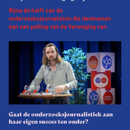
Bijna de helft van de
onderzoeksjournalisten die deelnamen
aan een peiling van de Vereniging van
Onderzoeksjournalisten (VVOJ) kreeg de
afgelopen twee jaar te maken met
juridische dreiging of een juridische
procedure rond het eigen werk. Dat kost
journalisten tijd, ook ervaren zij stress en
soms worden publicaties aangepast of
gaat de hele publicatie zelfs niet door.
Gaat de onderzoeksjournalistiek aan
haar eigen succes ten onder?