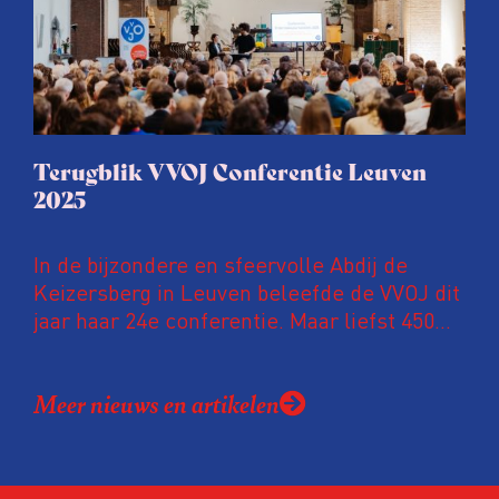
Terugblik VVOJ Conferentie Leuven
2025
In de bijzondere en sfeervolle Abdij de
Keizersberg in Leuven beleefde de VVOJ dit
jaar haar 24e conferentie. Maar liefst 450
onderzoeksjournalisten uit Nederland en
Vlaanderen kwamen samen om hun
Meer nieuws en artikelen
expertise te delen en elkaar te ontmoeten.
En de beweging groeit: bijna 40 procent van
de aanwezigen die de evaluatie invulden,
was voor het eerst op de conferentie!