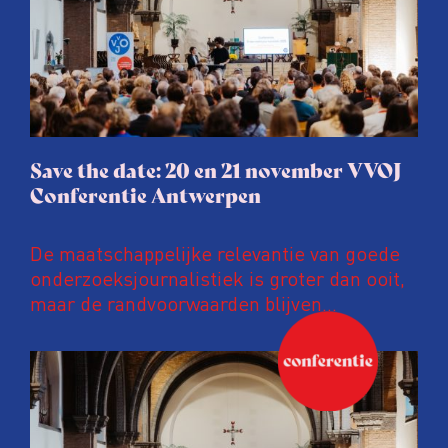
Save the date: 20 en 21 november VVOJ
Conferentie Antwerpen
De maatschappelijke relevantie van goede
onderzoeksjournalistiek is groter dan ooit,
maar de randvoorwaarden blijven
kwetsbaar. Tijdens de komende VVOJ
Conferentie duiken we in De
ongemakkelijke werkelijkheid: een eerlijke
en urgente blik op de staat van ons vak.