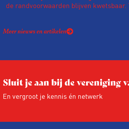
de randvoorwaarden blijven kwetsbaar. 
de komende VVOJ Conferentie duiken we
ongemakkelijke werkelijkheid: een eerli
Meer nieuws en artikelen
urgente blik op de staat van ons vak.
Sluit je aan bij de vereniging
En vergroot je kennis én netwerk