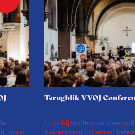
OJ
Terugblik VVOJ Conferen
de
In de bijzondere en sfeervol
it, maar
Keizersberg in Leuven belee