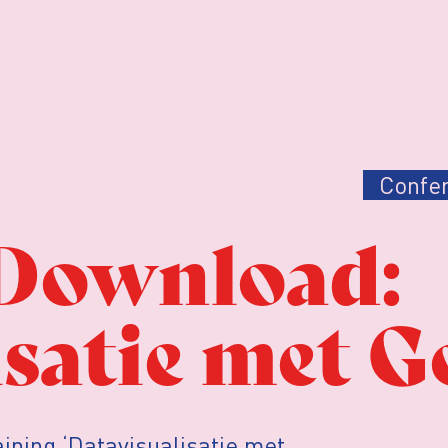
Confer
Download:
isatie met G
ining ‘Datavisualisatie met