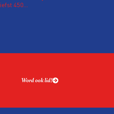
iefst 450
 Nederland en
m hun expertise te
en. En de beweging
 de aanwezigen die de
 het eerst op de
Word ook lid!