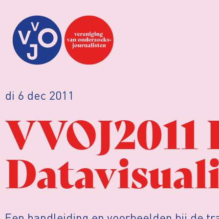
di 6 dec 2011
VVOJ2011 
Datavisual
Een handleiding en voorbeelden bij de tra