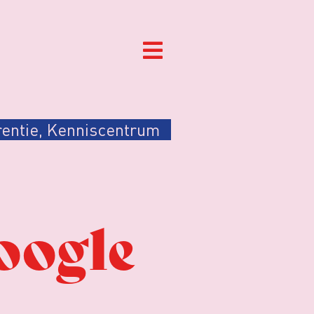
entie
,
Kenniscentrum
oogle