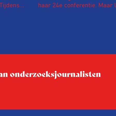
Tijdens
haar 24e conferentie. Maar l
 in De
onderzoeksjournalisten uit
jke en
Vlaanderen kwamen samen o
delen en elkaar te ontmoet
groeit: bijna 40 procent van
evaluatie invulden, was voor
conferentie!
 van onderzoeksjournalisten