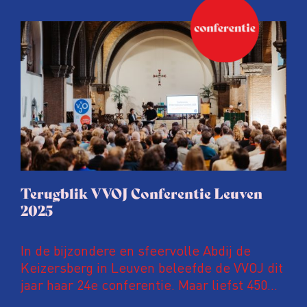
kwetsbaar. Tijdens de komende VVOJ
Conferentie duiken we in De
ongemakkelijke werkelijkheid: een eerlijke
en urgente blik op de staat van ons vak.
Terugblik VVOJ Conferentie Leuven
2025
In de bijzondere en sfeervolle Abdij de
Keizersberg in Leuven beleefde de VVOJ dit
jaar haar 24e conferentie. Maar liefst 450
onderzoeksjournalisten uit Nederland en