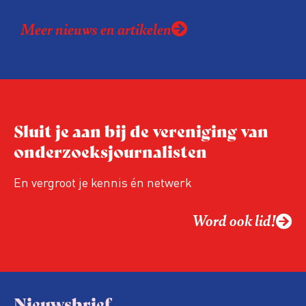
Vlaanderen kwamen samen om hun
Meer nieuws en artikelen
expertise te delen en elkaar te ontmoeten.
En de beweging groeit: bijna 40 procent van
de aanwezigen die de evaluatie invulden,
was voor het eerst op de conferentie!
Sluit je aan bij de vereniging van
onderzoeksjournalisten
En vergroot je kennis én netwerk
Word ook lid!
Nieuwsbrief