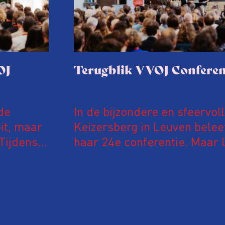
OJ
Terugblik VVOJ Conferen
de
In de bijzondere en sfeervol
it, maar
Keizersberg in Leuven belee
Tijdens
haar 24e conferentie. Maar l
 in De
onderzoeksjournalisten uit
jke en
Vlaanderen kwamen samen o
delen en elkaar te ontmoet
groeit: bijna 40 procent van
evaluatie invulden, was voor