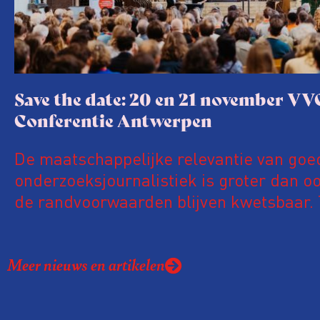
Save the date: 20 en 21 november VV
Conferentie Antwerpen
De maatschappelijke relevantie van goe
onderzoeksjournalistiek is groter dan oo
de randvoorwaarden blijven kwetsbaar. 
de komende VVOJ Conferentie duiken we
ongemakkelijke werkelijkheid: een eerli
Meer nieuws en artikelen
urgente blik op de staat van ons vak.