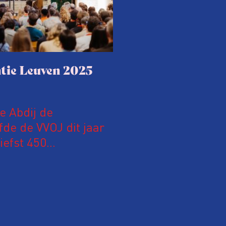
tie Leuven 2025
le Abdij de
fde de VVOJ dit jaar
iefst 450
 Nederland en
m hun expertise te
en. En de beweging
 de aanwezigen die de
 het eerst op de