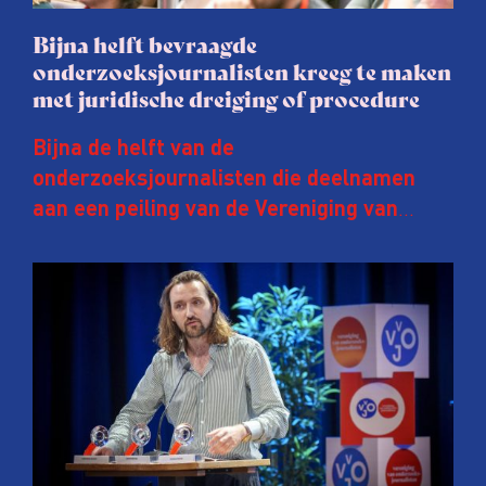
Bijna helft bevraagde
onderzoeksjournalisten kreeg te maken
met juridische dreiging of procedure
Bijna de helft van de
onderzoeksjournalisten die deelnamen
aan een peiling van de Vereniging van
Onderzoeksjournalisten (VVOJ) kreeg de
afgelopen twee jaar te maken met
juridische dreiging of een juridische
procedure rond het eigen werk. Dat kost
journalisten tijd, ook ervaren zij stress en
soms worden publicaties aangepast of
gaat de hele publicatie zelfs niet door.