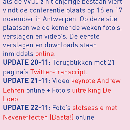
als de VVOJ z’n tienjarige bestaan viert,
vindt de conferentie plaats op 16 en 17
november in Antwerpen. Op deze site
plaatsen we de komende weken foto’s,
verslagen en video’s. De eerste
verslagen en downloads staan
inmiddels
online
.
: Terugblikken met 21
UPDATE 20-11
pagina’s
Twitter-transcript
.
: Video
keynote Andrew
UPDATE 21-11
Lehren
online + Foto’s
uitreiking De
Loep
: Foto’s
slotsessie met
UPDATE 22-11
Neveneffecten (Basta!)
online