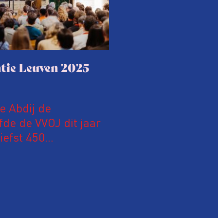
tie Leuven 2025
le Abdij de
fde de VVOJ dit jaar
iefst 450
 Nederland en
m hun expertise te
en. En de beweging
 de aanwezigen die de
 het eerst op de