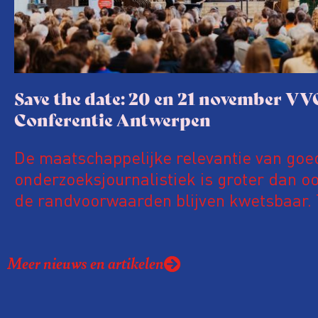
Save the date: 20 en 21 november VV
Conferentie Antwerpen
De maatschappelijke relevantie van goe
onderzoeksjournalistiek is groter dan oo
de randvoorwaarden blijven kwetsbaar. 
de komende VVOJ Conferentie duiken we
ongemakkelijke werkelijkheid: een eerli
Meer nieuws en artikelen
urgente blik op de staat van ons vak.