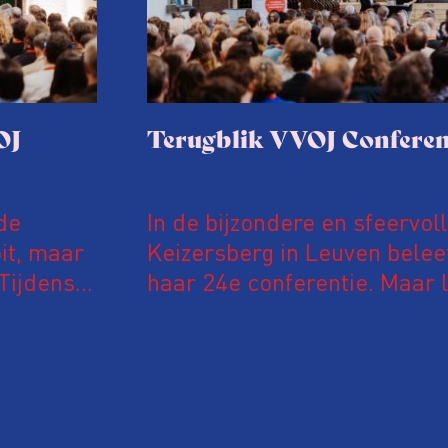
OJ
Terugblik VVOJ Conferen
de
In de bijzondere en sfeervol
it, maar
Keizersberg in Leuven belee
Tijdens
haar 24e conferentie. Maar l
 in De
onderzoeksjournalisten uit
jke en
Vlaanderen kwamen samen o
delen en elkaar te ontmoet
groeit: bijna 40 procent van
evaluatie invulden, was voor