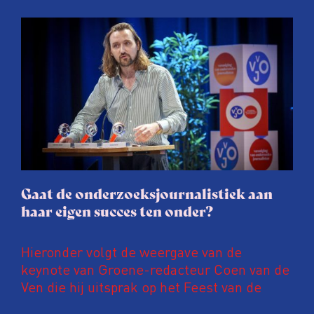
Onderzoeksjournalisten (VVOJ) kreeg de
afgelopen twee jaar te maken met
juridische dreiging of een juridische
procedure rond het eigen werk. Dat kost
journalisten tijd, ook ervaren zij stress en
soms worden publicaties aangepast of
gaat de hele publicatie zelfs niet door.
Gaat de onderzoeksjournalistiek aan
haar eigen succes ten onder?
Hieronder volgt de weergave van de
keynote van Groene-redacteur Coen van de
Ven die hij uitsprak op het Feest van de
Onderzoeksjournalistiek op 19 juni 2026.