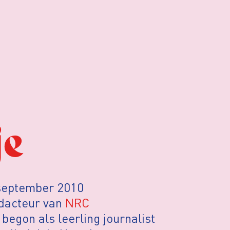
je
 september 2010
dacteur van
NRC
 begon als leerling journalist