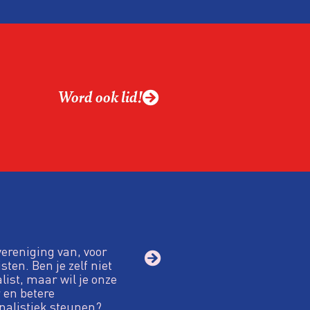
Word ook lid!
vereniging van, voor
sten. Ben je zelf niet
alist, maar wil je onze
 en betere
nalistiek steunen?