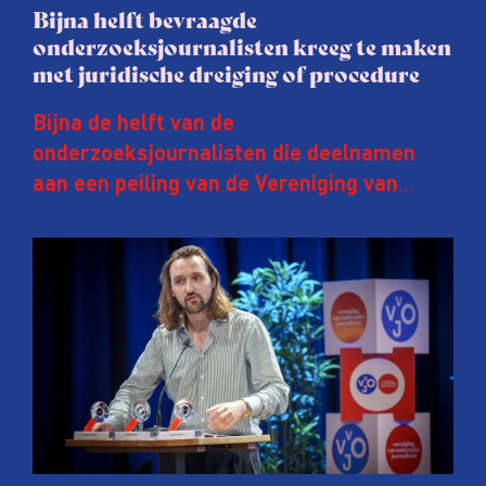
Bijna helft bevraagde
onderzoeksjournalisten kreeg te maken
met juridische dreiging of procedure
Bijna de helft van de
onderzoeksjournalisten die deelnamen
aan een peiling van de Vereniging van
Onderzoeksjournalisten (VVOJ) kreeg de
afgelopen twee jaar te maken met
juridische dreiging of een juridische
procedure rond het eigen werk. Dat kost
journalisten tijd, ook ervaren zij stress en
soms worden publicaties aangepast of
gaat de hele publicatie zelfs niet door.