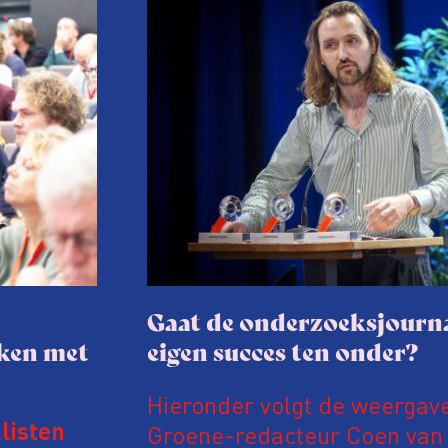
Gaat de onderzoeksjourna
aken met
eigen succes ten onder?
Hieronder volgt de weergav
Groene-redacteur Coen van d
listen