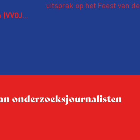
uitsprak op het Feest van de
Onderzoeksjournalistiek op 
 (VVOJ)
n met
Coen uit zijn zorgen over de 
macht, de pers en het publi
rocedure
drie punten:
ten tijd,
Niet de maker, maar de o
ublicatie
dit moment
Hoe blijft Onderzoeksjourn
tijden van nieuwe verzuil
 van onderzoeksjournalisten
Hoe moet de journalisti
steeds onverschilligere 