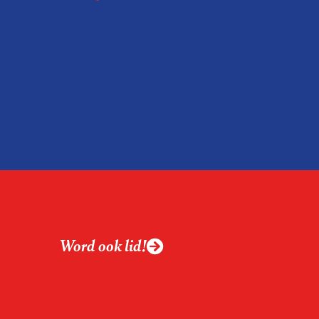
19 juni 2026.
relatie tussen de
ek aan de hand van
ntvanger verandert op
alistiek relevant in
ing?
ek omgaan met een
Word ook lid!
macht?