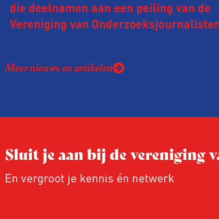
die deelnamen aan een peiling van de
Vereniging van Onderzoeksjournalisten
kreeg de afgelopen twee jaar te make
juridische dreiging of een juridische p
Meer nieuws en artikelen
rond het eigen werk. Dat kost journalis
ook ervaren zij stress en soms worden
publicaties aangepast of gaat de hele p
zelfs niet door.
Sluit je aan bij de vereniging
En vergroot je kennis én netwerk