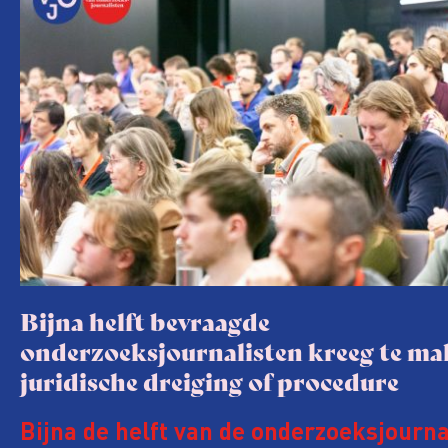
Bijna helft bevraagde
onderzoeksjournalisten kreeg te m
juridische dreiging of procedure
Bijna de helft van de onderzoeksjourna