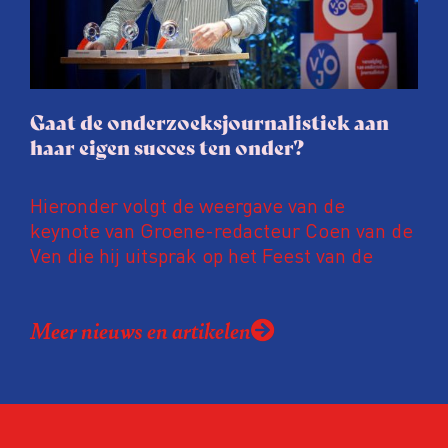
gaat de hele publicatie zelfs niet door.
Gaat de onderzoeksjournalistiek aan
haar eigen succes ten onder?
Hieronder volgt de weergave van de
keynote van Groene-redacteur Coen van de
Ven die hij uitsprak op het Feest van de
Onderzoeksjournalistiek op 19 juni 2026.
Coen uit zijn zorgen over de relatie tussen
Meer nieuws en artikelen
de macht, de pers en het publiek aan de
hand van drie punten:
Niet de maker, maar de ontvanger
verandert op dit moment