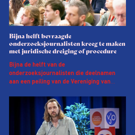
Bijna helft bevraagde
onderzoeksjournalisten kreeg te maken
met juridische dreiging of procedure
Bijna de helft van de
onderzoeksjournalisten die deelnamen
aan een peiling van de Vereniging van
Onderzoeksjournalisten (VVOJ) kreeg de
afgelopen twee jaar te maken met
juridische dreiging of een juridische
procedure rond het eigen werk. Dat kost
journalisten tijd, ook ervaren zij stress en
soms worden publicaties aangepast of