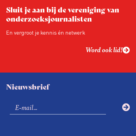
Hoe blijft Onderzoeksjournalistiek
Sluit je aan bij de vereniging van
relevant in tijden van nieuwe verzuiling?
onderzoeksjournalisten
Hoe moet de journalistiek omgaan met
een steeds onverschilligere macht?
En vergroot je kennis én netwerk
Word ook lid!
Nieuwsbrief