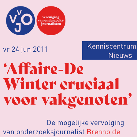
Kenniscentrum
vr 24 jun 2011
Nieuws
‘Affaire-De
Winter cruciaal
voor vakgenoten’
De mogelijke vervolging
van onderzoeksjournalist
Brenno de