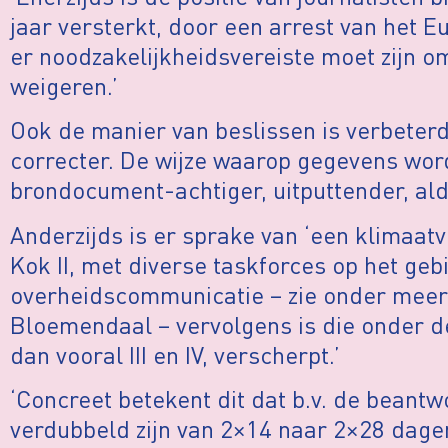
jaar versterkt, door een arrest van het 
er noodzakelijkheidsvereiste moet zijn 
weigeren.’
Ook de manier van beslissen is verbeterd
correcter. De wijze waarop gegevens word
brondocument-achtiger, uitputtender, ald
Anderzijds is er sprake van ‘een klimaat
Kok II, met diverse taskforces op het geb
overheidscommunicatie – zie onder meer 
Bloemendaal – vervolgens is die onder d
dan vooral III en IV, verscherpt.’
‘Concreet betekent dit dat b.v. de beant
verdubbeld zijn van 2×14 naar 2×28 dagen