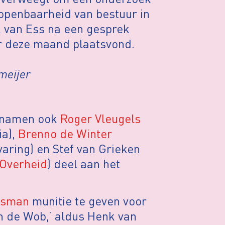
 openbaarheid van bestuur in
k van Ess na een gesprek
 deze maand plaatsvond.
meijer
 namen ook
Roger Vleugels
ia),
Brenno de Winter
aring) en Stef van Grieken
Overheid
) deel aan het
sman
munitie te geven voor
n de Wob,’ aldus Henk van