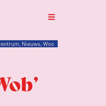
centrum
,
Nieuws
,
Woo
Wob’