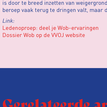
is door te breed inzetten van weigergron
beroep vaak terug te dringen valt, maar da
Link:
Ledenoproep: deel je Wob-ervaringen
Dossier Wob op de VVOJ website
Gerelateerde a