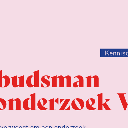
Kennis
mbudsman
onderzoek 
verweegt om een onderzoek