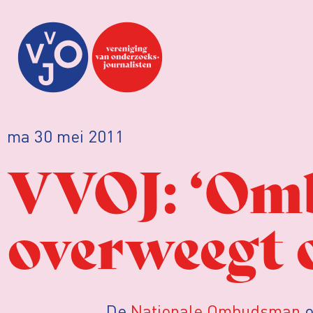
ma 30 mei 2011
VVOJ: ‘O
overweegt 
De
Nationale Ombudsman
o