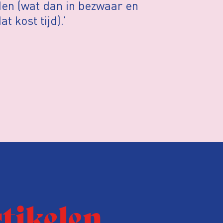
den (wat dan in bezwaar en
t kost tijd).’
rtikelen