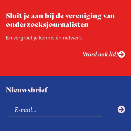
verandert op dit moment
Hoe blijft Onderzoeksjournalistiek
Sluit je aan bij de vereniging van
relevant in tijden van nieuwe verzuiling?
onderzoeksjournalisten
Hoe moet de journalistiek omgaan met
een steeds onverschilligere macht?
En vergroot je kennis én netwerk
Word ook lid!
Nieuwsbrief