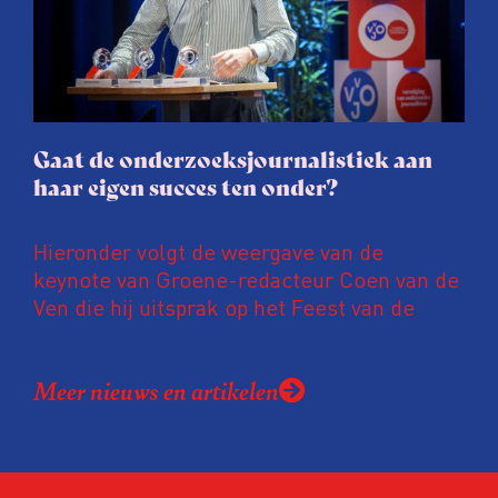
soms worden publicaties aangepast of
gaat de hele publicatie zelfs niet door.
Gaat de onderzoeksjournalistiek aan
haar eigen succes ten onder?
Hieronder volgt de weergave van de
keynote van Groene-redacteur Coen van de
Ven die hij uitsprak op het Feest van de
Onderzoeksjournalistiek op 19 juni 2026.
Coen uit zijn zorgen over de relatie tussen
Meer nieuws en artikelen
de macht, de pers en het publiek aan de
hand van drie punten:
Niet de maker, maar de ontvanger