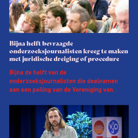
Bijna helft bevraagde
onderzoeksjournalisten kreeg te maken
met juridische dreiging of procedure
Bijna de helft van de
onderzoeksjournalisten die deelnamen
aan een peiling van de Vereniging van
Onderzoeksjournalisten (VVOJ) kreeg de
afgelopen twee jaar te maken met
juridische dreiging of een juridische
procedure rond het eigen werk. Dat kost
journalisten tijd, ook ervaren zij stress en