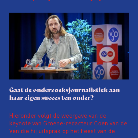
Onderzoeksjournalisten (VVOJ) kreeg de
afgelopen twee jaar te maken met
juridische dreiging of een juridische
procedure rond het eigen werk. Dat kost
journalisten tijd, ook ervaren zij stress en
soms worden publicaties aangepast of
gaat de hele publicatie zelfs niet door.
Gaat de onderzoeksjournalistiek aan
haar eigen succes ten onder?
Hieronder volgt de weergave van de
keynote van Groene-redacteur Coen van de
Ven die hij uitsprak op het Feest van de