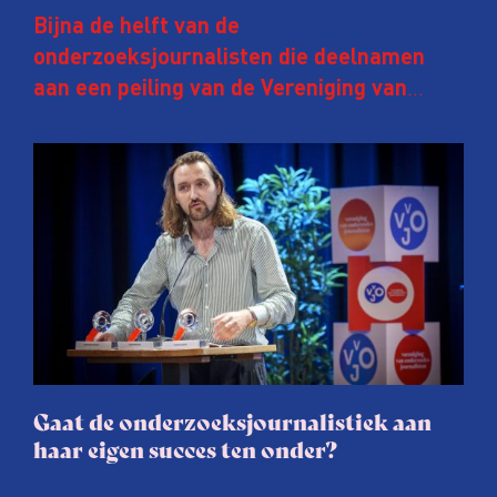
Bijna de helft van de
onderzoeksjournalisten die deelnamen
aan een peiling van de Vereniging van
Onderzoeksjournalisten (VVOJ) kreeg de
afgelopen twee jaar te maken met
juridische dreiging of een juridische
procedure rond het eigen werk. Dat kost
journalisten tijd, ook ervaren zij stress en
soms worden publicaties aangepast of
gaat de hele publicatie zelfs niet door.
Gaat de onderzoeksjournalistiek aan
haar eigen succes ten onder?