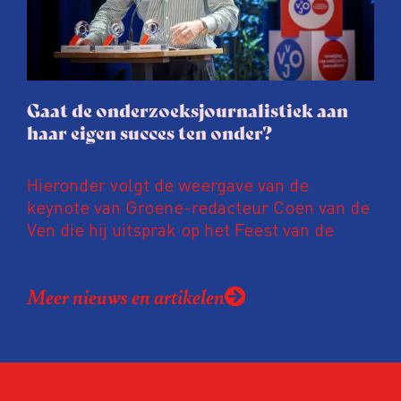
gaat de hele publicatie zelfs niet door.
Gaat de onderzoeksjournalistiek aan
haar eigen succes ten onder?
Hieronder volgt de weergave van de
keynote van Groene-redacteur Coen van de
Ven die hij uitsprak op het Feest van de
Onderzoeksjournalistiek op 19 juni 2026.
Coen uit zijn zorgen over de relatie tussen
Meer nieuws en artikelen
de macht, de pers en het publiek aan de
hand van drie punten:
Niet de maker, maar de ontvanger
verandert op dit moment