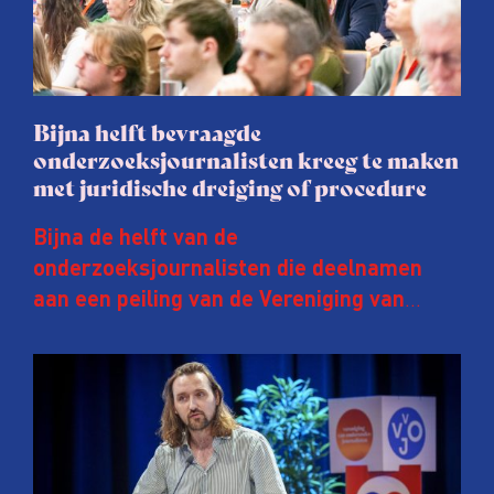
Bijna helft bevraagde
onderzoeksjournalisten kreeg te maken
met juridische dreiging of procedure
Bijna de helft van de
onderzoeksjournalisten die deelnamen
aan een peiling van de Vereniging van
Onderzoeksjournalisten (VVOJ) kreeg de
afgelopen twee jaar te maken met
juridische dreiging of een juridische
procedure rond het eigen werk. Dat kost
journalisten tijd, ook ervaren zij stress en
soms worden publicaties aangepast of