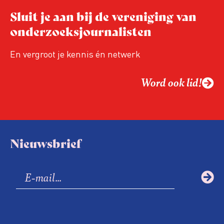
Hoe blijft Onderzoeksjournalistiek
Sluit je aan bij de vereniging van
relevant in tijden van nieuwe verzuiling?
onderzoeksjournalisten
Hoe moet de journalistiek omgaan met
een steeds onverschilligere macht?
En vergroot je kennis én netwerk
Word ook lid!
Nieuwsbrief