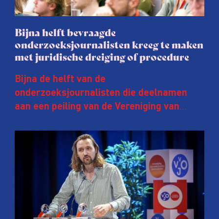
Bijna helft bevraagde
onderzoeksjournalisten kreeg te maken
met juridische dreiging of procedure
Bijna de helft van de
onderzoeksjournalisten die deelnamen
aan een peiling van de Vereniging van
Onderzoeksjournalisten (VVOJ) kreeg de
afgelopen twee jaar te maken met
juridische dreiging of een juridische
procedure rond het eigen werk. Dat kost
journalisten tijd, ook ervaren zij stress en
soms worden publicaties aangepast of
gaat de hele publicatie zelfs niet door.