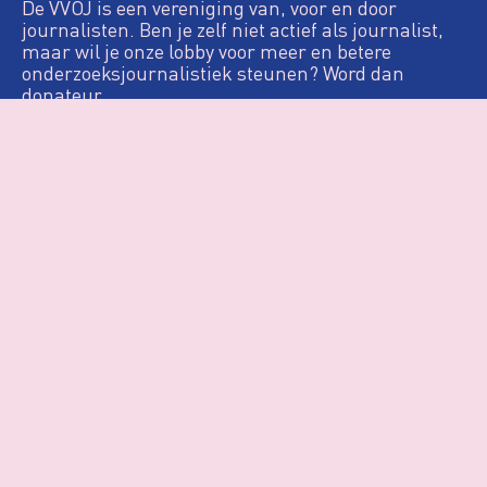
De VVOJ is een vereniging van, voor en door
journalisten. Ben je zelf niet actief als journalist,
maar wil je onze lobby voor meer en betere
onderzoeksjournalistiek steunen? Word dan
donateur.
Definitie
De Loep
Nieuws & Artikelen
Woo
Agenda
Over VVOJ
Contact
Login
Privacy & Cookies