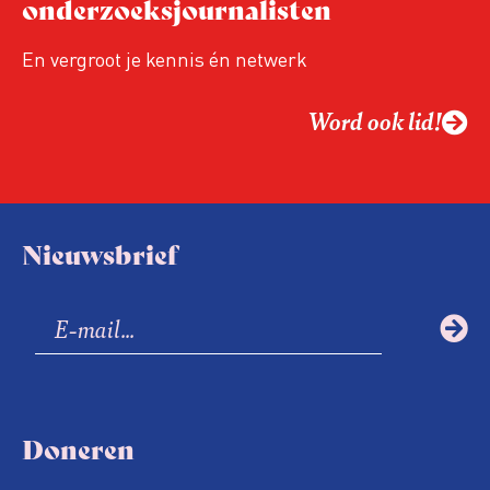
onderzoeksjournalisten
Hoe moet de journalistiek omgaan met
een steeds onverschilligere macht?
En vergroot je kennis én netwerk
Word ook lid!
Nieuwsbrief
Doneren