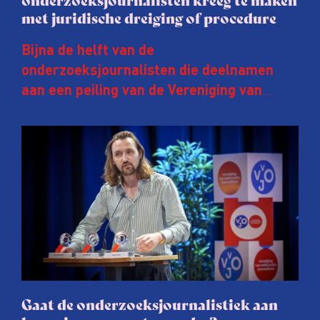
met juridische dreiging of procedure
Bijna de helft van de
onderzoeksjournalisten die deelnamen
aan een peiling van de Vereniging van
Onderzoeksjournalisten (VVOJ) kreeg de
afgelopen twee jaar te maken met
juridische dreiging of een juridische
procedure rond het eigen werk. Dat kost
journalisten tijd, ook ervaren zij stress en
soms worden publicaties aangepast of
gaat de hele publicatie zelfs niet door.
Gaat de onderzoeksjournalistiek aan