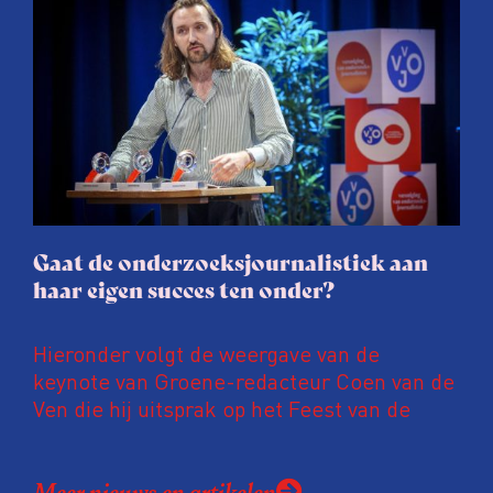
juridische dreiging of een juridische
procedure rond het eigen werk. Dat kost
journalisten tijd, ook ervaren zij stress en
soms worden publicaties aangepast of
gaat de hele publicatie zelfs niet door.
Gaat de onderzoeksjournalistiek aan
haar eigen succes ten onder?
Hieronder volgt de weergave van de
keynote van Groene-redacteur Coen van de
Ven die hij uitsprak op het Feest van de
Onderzoeksjournalistiek op 19 juni 2026.
Coen uit zijn zorgen over de relatie tussen
Meer nieuws en artikelen