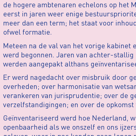
de hogere ambtenaren echelons op het Mi
eerst in jaren weer enige bestuurspriorite
meer dan een term; het staat voor inhoud
ofwel formatie.
Meteen na de val van het vorige kabinet e
werd begonnen. Jaren van achter-stalli
werden aangepakt althans geïnventarise
Er werd nagedacht over misbruik door g
overheden; over harmonisatie van wetsart
verankeren van jurisprudentie; over de g
verzelfstandigingen; en over de opkomst
Geïnventariseerd werd hoe Nederland, 
openbaarheid als we onszelf en ons ijze
geloven, weer in pas konden gaan lopen 