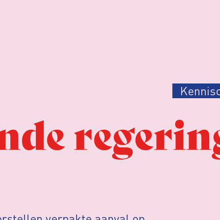
Kennis
nde regerin
orstellen verpakte aanval op