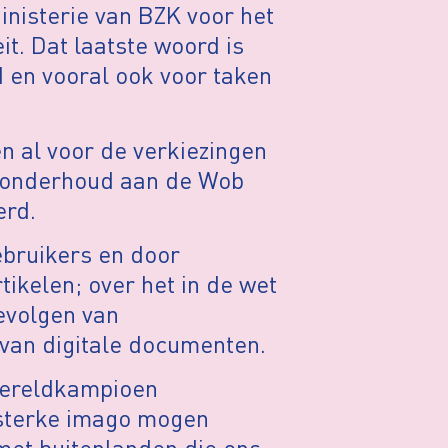
nisterie van BZK voor het
it. Dat laatste woord is
 en vooral ook voor taken
n al voor de verkiezingen
g onderhoud aan de Wob
erd.
ebruikers en door
ikelen; over het in de wet
evolgen van
 van digitale documenten.
wereldkampioen
rsterke imago mogen
met buitenlanden die ons