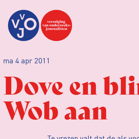
ma 4 apr 2011
Dove en bli
Wob aan
Te vrezen valt dat de als vo