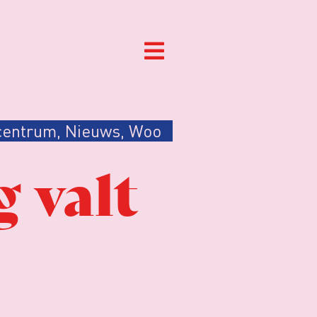
centrum
,
Nieuws
,
Woo
g valt