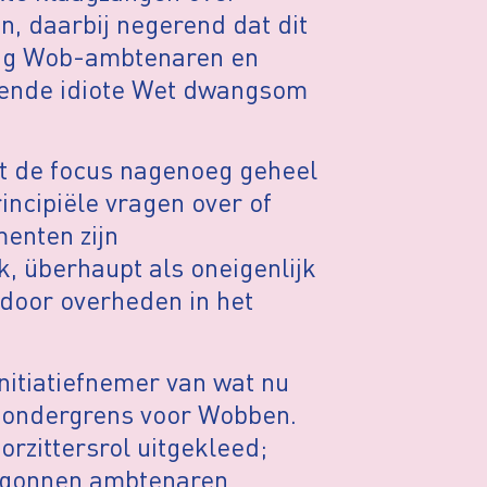
, daarbij negerend dat dit
ig Wob-ambtenaren en
rende idiote Wet dwangsom
.
mt de focus nagenoeg geheel
incipiële vragen over of
enten zijn
k, überhaupt als oneigenlijk
e door overheden in het
nitiatiefnemer van wat nu
e ondergrens voor Wobben.
rzittersrol uitgekleed;
 begonnen ambtenaren