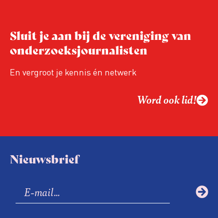
Niet de maker, maar de ontvanger
verandert op dit moment
Hoe blijft Onderzoeksjournalistiek
Sluit je aan bij de vereniging van
relevant in tijden van nieuwe verzuiling?
onderzoeksjournalisten
Hoe moet de journalistiek omgaan met
een steeds onverschilligere macht?
En vergroot je kennis én netwerk
Word ook lid!
Nieuwsbrief