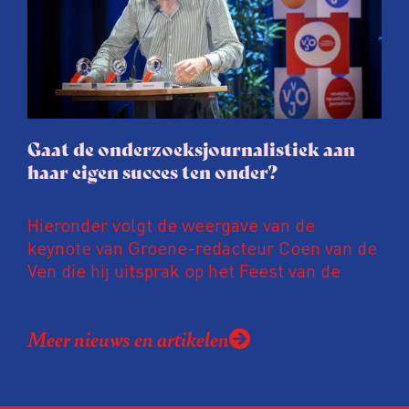
journalisten tijd, ook ervaren zij stress en
soms worden publicaties aangepast of
gaat de hele publicatie zelfs niet door.
Gaat de onderzoeksjournalistiek aan
haar eigen succes ten onder?
Hieronder volgt de weergave van de
keynote van Groene-redacteur Coen van de
Ven die hij uitsprak op het Feest van de
Onderzoeksjournalistiek op 19 juni 2026.
Coen uit zijn zorgen over de relatie tussen
Meer nieuws en artikelen
de macht, de pers en het publiek aan de
hand van drie punten: