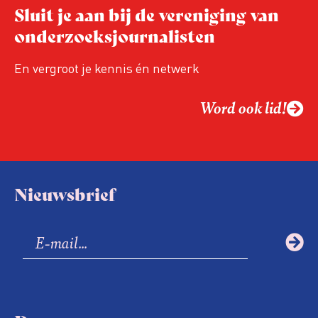
Sluit je aan bij de vereniging van
relevant in tijden van nieuwe verzuiling?
onderzoeksjournalisten
Hoe moet de journalistiek omgaan met
een steeds onverschilligere macht?
En vergroot je kennis én netwerk
Word ook lid!
Nieuwsbrief