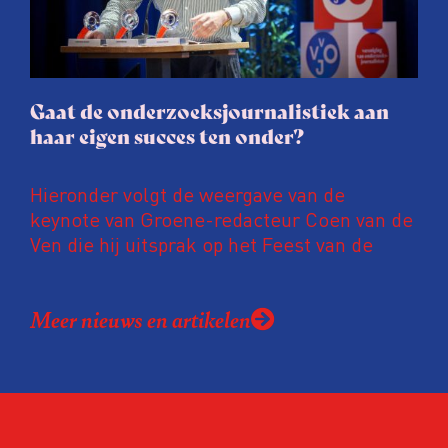
gaat de hele publicatie zelfs niet door.
Gaat de onderzoeksjournalistiek aan
haar eigen succes ten onder?
Hieronder volgt de weergave van de
keynote van Groene-redacteur Coen van de
Ven die hij uitsprak op het Feest van de
Onderzoeksjournalistiek op 19 juni 2026.
Coen uit zijn zorgen over de relatie tussen
Meer nieuws en artikelen
de macht, de pers en het publiek aan de
hand van drie punten:
Niet de maker, maar de ontvanger
verandert op dit moment
Hoe blijft Onderzoeksjournalistiek