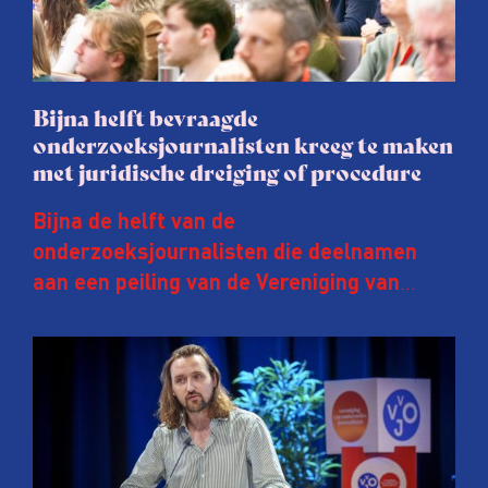
Bijna helft bevraagde
onderzoeksjournalisten kreeg te maken
met juridische dreiging of procedure
Bijna de helft van de
onderzoeksjournalisten die deelnamen
aan een peiling van de Vereniging van
Onderzoeksjournalisten (VVOJ) kreeg de
afgelopen twee jaar te maken met
juridische dreiging of een juridische
procedure rond het eigen werk. Dat kost
journalisten tijd, ook ervaren zij stress en
soms worden publicaties aangepast of