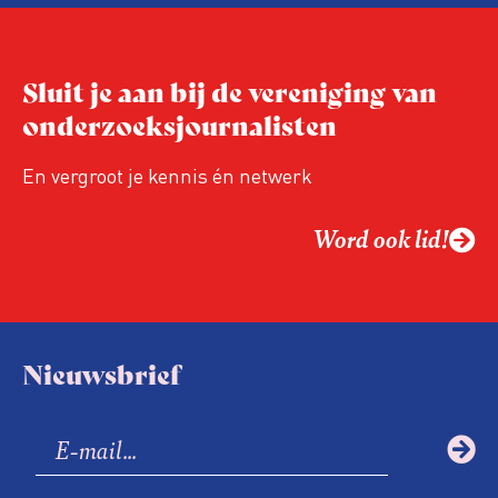
Niet de maker, maar de ontvanger
verandert op dit moment
Hoe blijft Onderzoeksjournalistiek
Sluit je aan bij de vereniging van
relevant in tijden van nieuwe verzuiling?
onderzoeksjournalisten
Hoe moet de journalistiek omgaan met
een steeds onverschilligere macht?
En vergroot je kennis én netwerk
Word ook lid!
Nieuwsbrief