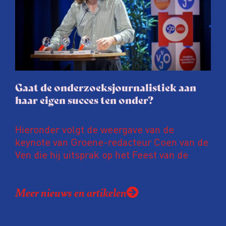
journalisten tijd, ook ervaren zij stress en
soms worden publicaties aangepast of
gaat de hele publicatie zelfs niet door.
Gaat de onderzoeksjournalistiek aan
haar eigen succes ten onder?
Hieronder volgt de weergave van de
keynote van Groene-redacteur Coen van de
Ven die hij uitsprak op het Feest van de
Onderzoeksjournalistiek op 19 juni 2026.
Coen uit zijn zorgen over de relatie tussen
Meer nieuws en artikelen
de macht, de pers en het publiek aan de
hand van drie punten: